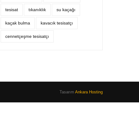
tesisat
tıkanıklık
su kaçağı
kaçak bulma
kavacık tesisatçı
cennetçeşme tesisatçı
Tasarım
Ankara Hosting