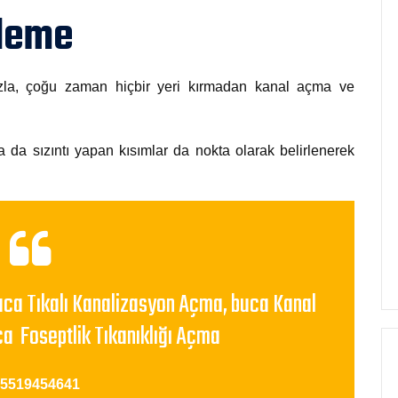
zleme
mızla, çoğu zaman hiçbir yeri kırmadan kanal açma ve
a da sızıntı yapan kısımlar da nokta olarak belirlenerek
uca Tıkalı Kanalizasyon Açma, buca Kanal
ca Foseptlik Tıkanıklığı Açma
05519454641