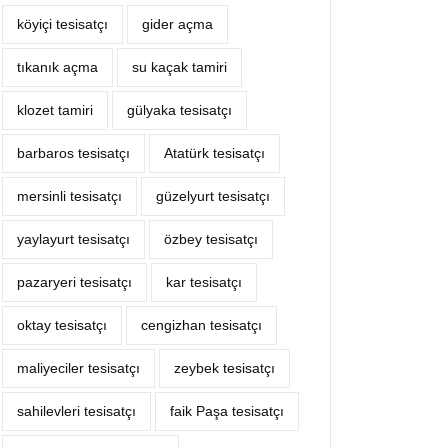
köyiçi tesisatçı
‎gider açma
tıkanık açma
su kaçak tamiri
klozet tamiri
gülyaka tesisatçı
barbaros tesisatçı
Atatürk tesisatçı
mersinli tesisatçı
güzelyurt tesisatçı
yaylayurt tesisatçı
özbey tesisatçı
pazaryeri tesisatçı
kar tesisatçı
oktay tesisatçı
cengizhan tesisatçı
maliyeciler tesisatçı
zeybek tesisatçı
sahilevleri tesisatçı
faik Paşa tesisatçı