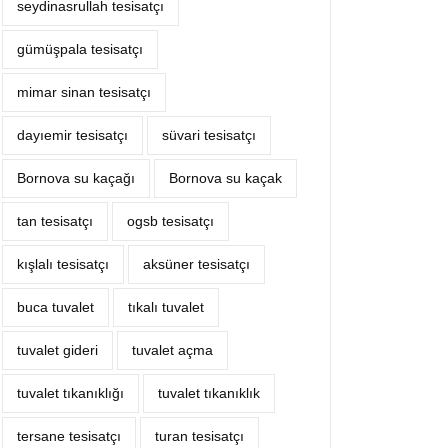
seydinasrullah tesisatçı
gümüşpala tesisatçı
mimar sinan tesisatçı
dayıemir tesisatçı
süvari tesisatçı
Bornova su kaçağı
Bornova su kaçak
tan tesisatçı
ogsb tesisatçı
kışlalı tesisatçı
aksüner tesisatçı
buca tuvalet
tıkalı tuvalet
tuvalet gideri
tuvalet açma
tuvalet tıkanıklığı
tuvalet tıkanıklık
tersane tesisatçı
turan tesisatçı