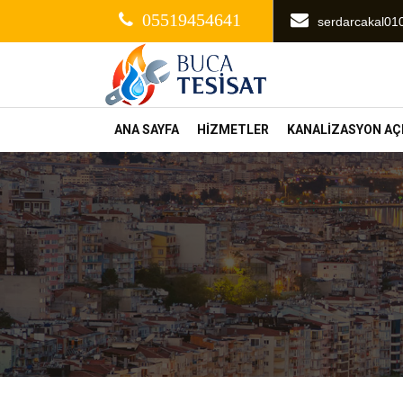
05519454641
serdarcakal0
ANA SAYFA
HİZMETLER
KANALİZASYON A