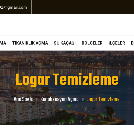
102@gmail.com
ÇMA
TIKANIKLIK AÇMA
SU KAÇAĞI
BÖLGELER
İLÇELER
B
Logar Temizleme
Ana Sayfa
Kanalizasyon Açma
Logar Temizleme