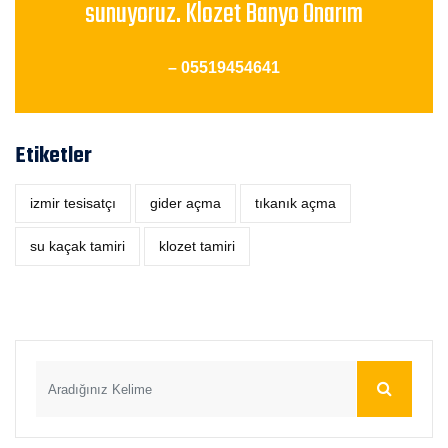
sunuyoruz. Klozet Banyo Onarım
– 05519454641
Etiketler
izmir tesisatçı
‎gider açma
tıkanık açma
su kaçak tamiri
klozet tamiri