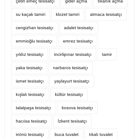
çetin emeç tesisatçı
‎gider açma
tıkanık açma
su kaçak tamiri
klozet tamiri
atmaca tesisatçı
cengizhan tesisatçı
adalet tesisatçı
emmioğlu tesisatçı
emrez tesisatçı
yıldız tesisatçı
incirlipınar tesisatçı
tamir
yaka tesisatçı
narbaros tesisatçı
ismet tesisatçı
yaylayurt tesisatçı
kışlalı tesisatçı
kültür tesisatçı
talatpaşa tesisatçı
kosova tesisatçı
hacıisa tesisatçı
İzkent tesisatçı
inönü tesisatçı
buca tuvalet
tıkalı tuvalet