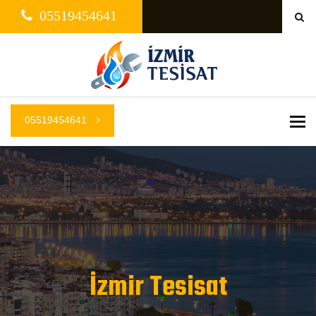
05519454641
05519454641
Me
İzmir Tesisat