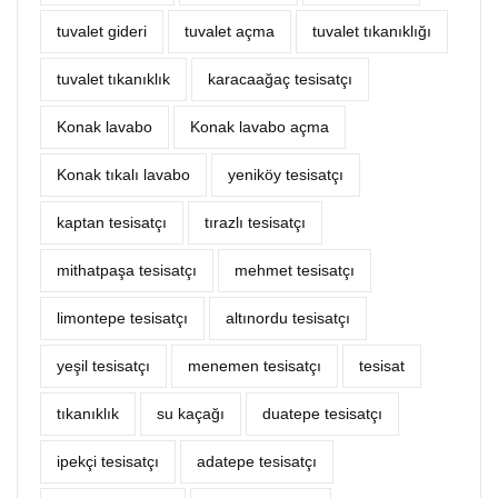
tuvalet gideri
tuvalet açma
tuvalet tıkanıklığı
tuvalet tıkanıklık
karacaağaç tesisatçı
Konak lavabo
Konak lavabo açma
Konak tıkalı lavabo
yeniköy tesisatçı
kaptan tesisatçı
tırazlı tesisatçı
mithatpaşa tesisatçı
mehmet tesisatçı
limontepe tesisatçı
altınordu tesisatçı
yeşil tesisatçı
menemen tesisatçı
tesisat
tıkanıklık
su kaçağı
duatepe tesisatçı
ipekçi tesisatçı
adatepe tesisatçı