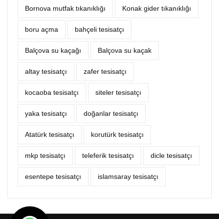
Bornova mutfak tıkanıklığı
Konak gider tıkanıklığı
boru açma
bahçeli tesisatçı
Balçova su kaçağı
Balçova su kaçak
altay tesisatçı
zafer tesisatçı
kocaoba tesisatçı
siteler tesisatçı
yaka tesisatçı
doğanlar tesisatçı
Atatürk tesisatçı
korutürk tesisatçı
mkp tesisatçı
teleferik tesisatçı
dicle tesisatçı
esentepe tesisatçı
islamsaray tesisatçı