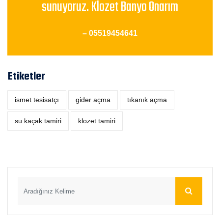
sunuyoruz. Klozet Banyo Onarım
– 05519454641
Etiketler
ismet tesisatçı
‎gider açma
tıkanık açma
su kaçak tamiri
klozet tamiri