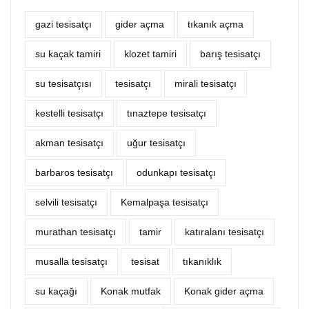
gazi tesisatçı
‎gider açma
tıkanık açma
su kaçak tamiri
klozet tamiri
barış tesisatçı
su tesisatçısı
tesisatçı
mirali tesisatçı
kestelli tesisatçı
tınaztepe tesisatçı
akman tesisatçı
uğur tesisatçı
barbaros tesisatçı
odunkapı tesisatçı
selvili tesisatçı
Kemalpaşa tesisatçı
murathan tesisatçı
tamir
katıralanı tesisatçı
musalla tesisatçı
tesisat
tıkanıklık
su kaçağı
Konak mutfak
Konak gider açma